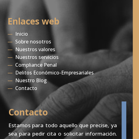
Enlaces web
—
Inicio
—
Sobre nosotros
—
Nuestros valores
—
Nuestros servicios
—
Compliance Penal
—
Delitos Económico-Empresariales
—
Nuestro Blog
—
Contacto
Contacto
Estamos para todo aquello que precise, ya
sea para pedir cita o solicitar información.