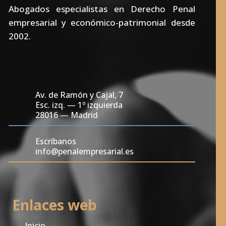
Abogados especialistas en Derecho Penal
empresarial y económico-patrimonial desde
2002.
Av. de Ramón y Cajal, 7
Esc. izq. — 1º izquierda
28016 — Madrid
Escríbanos
info@penalempresarial.es
Enlaces web
—
Inicio