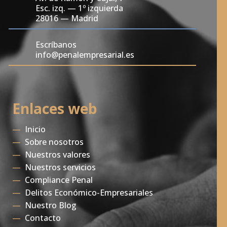
Esc. izq. — 1º izquierda
28016 — Madrid
Escríbanos
info@penalempresarial.es
Enlaces web
—
Inicio
—
Sobre nosotros
—
Nuestros valores
—
Nuestros servicios
—
Compliance Penal
—
Delitos Económico-Empresariales
—
Nuestro Blog
—
Contacto