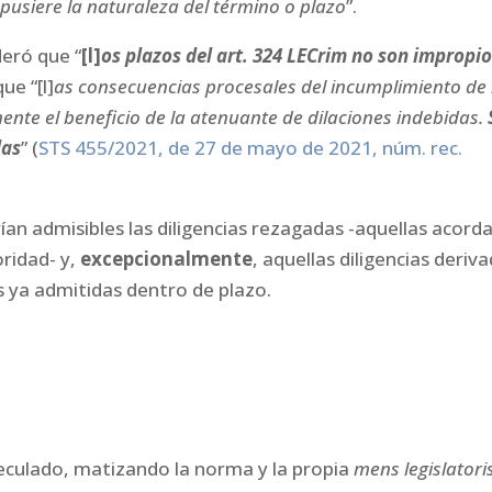
mpusiere la naturaleza del término o plazo
”.
deró que “
[l]
os plazos del art. 324 LECrim no son impropio
que “[l]
as consecuencias procesales del incumplimiento de 
nte el beneficio de la atenuante de dilaciones indebidas.
las
” (
STS 455/2021, de 27 de mayo de 2021, núm. rec.
ían admisibles las diligencias rezagadas -aquellas acord
oridad- y,
excepcionalmente
, aquellas diligencias deriv
s ya admitidas dentro de plazo.
eculado, matizando la norma y la propia
mens legislatori