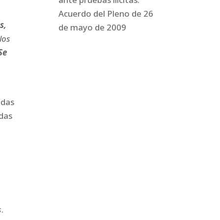
Acuerdo del Pleno de 26
s,
de mayo de 2009
los
Se
adas
adas
s
.