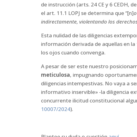
de instrucción (arts. 24 CE y 6 CEDH, d
el art. 11.1 LOPJ se determina que “[n]
o
indirectamente, violentando los derecho
Esta nulidad de las diligencias extempo
información derivada de aquellas en la 
los ojos cuando convenga.
A pesar de ser este nuestro posiciona
meticulosa
, impugnando oportunament
diligencias intempestivas. No vaya a s
informativo inservible» -la diligencia
concurrente ilicitud constitucional algu
10007/2024
).
Plantee su duda o cuestión
aquí
.