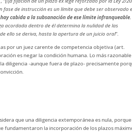
 “[l]
a fijación de un plazo ex lege reforzado por la Ley 2/2
en fase de instrucción es un límite que debe ser observado e
 hay cabida a la subsanación de ese límite infranqueable
.
ga acordada dentro de él determina la nulidad de las
de ello se deriva, hasta la apertura de un juicio oral
”.
as por un juez carente de competencia objetiva (art.
loración es negar la condición humana. Lo más razonable
 la diligencia -aunque fuera de plazo- precisamente por
onvicción.
nsidera que una diligencia extemporánea es nula, porque
ue fundamentaron la incorporación de los plazos máxim