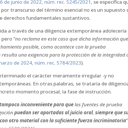
6 de junio de 2022, núm. rec. 5245/2021
, se especifica q
ión por transcurso del término esencial no es un supuesto 
n de derechos fundamentales sustantivos.
ida a través de una diligencia extemporánea adolecería
 pero “
no reclama en este caso que dicha información qu
echamiento posible, como acontece con la prueba
n resulta una exigencia para la protección de la integridad 
marzo de 2024, núm. rec. 5784/2023
).
determinado el carácter meramente irregular -y no
xtemporáneas. En otras palabras, se trataría de diligenci
oncreto momento procesal, la fase de instrucción.
 tampoco inconveniente para que
las fuentes de prueba
igación
puedan ser aportadas al juicio oral
,
siempre que s
n otro material con la suficiente fuerza incriminatoria
”