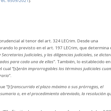
 rec. 6509/2021
).
prudencial al tenor del art. 324 LECrim. Desde una
orando lo previsto en el art. 197 LECrim, que determina
Secretarios Judiciales, y las diligencias judiciales, se dicta
lados para cada una de ellas
”. También, lo establecido en
 cual “[s]
erán improrrogables los términos judiciales cua
rario
”.
ue “[t]
ranscurrido el plazo máximo o sus prórrogas, el
l sumario o, en el procedimiento abreviado, la resolución q