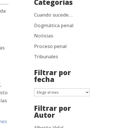
Categorías
ida
Cuando sucede…
Dogmática penal
Noticias
Proceso penal
ias
Tribunales
Filtrar por
fecha
,
Filtrar
isto
por
 las
Filtrar por
fecha
Autor
ones
Alberto Vidal