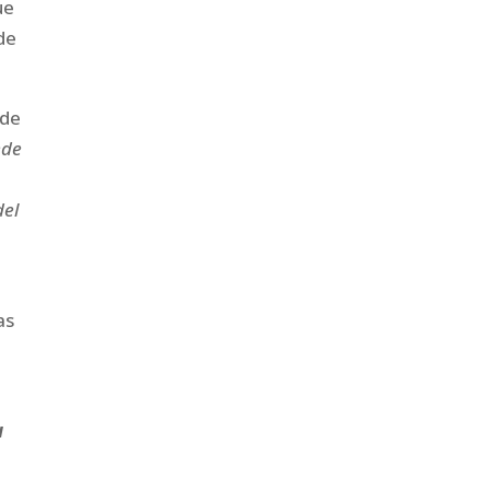
ue
de
 de
ede
del
as
u