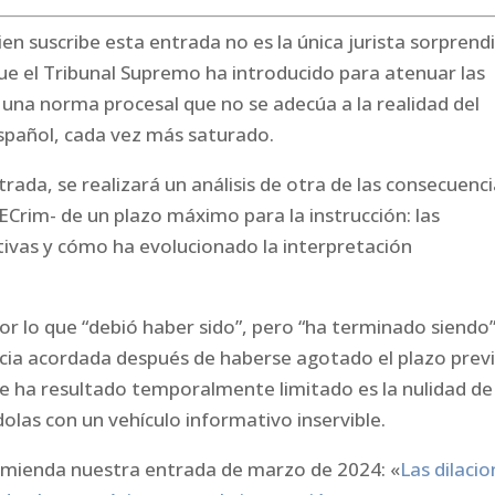
n suscribe esta entrada no es la única jurista sorprend
ue el Tribunal Supremo ha introducido para atenuar las
una norma procesal que no se adecúa a la realidad del
español, cada vez más saturado.
trada, se realizará un análisis de otra de las consecuenc
LECrim- de un plazo máximo para la instrucción: las
ivas y cómo ha evolucionado la interpretación
or lo que “debió haber sido”, pero “ha terminado siendo”
encia acordada después de haberse agotado el plazo prev
ue ha resultado temporalmente limitado es la nulidad de
olas con un vehículo informativo inservible.
mienda nuestra entrada de marzo de 2024: «
Las dilaci