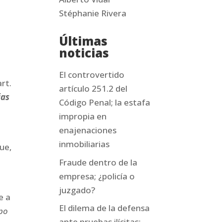
Stéphanie Rivera
Últimas
noticias
El controvertido
rt.
artículo 251.2 del
ias
Código Penal; la estafa
impropia en
enajenaciones
inmobiliarias
que,
Fraude dentro de la
empresa; ¿policía o
juzgado?
e a
El dilema de la defensa
mpo
ante pruebas ilícitas: